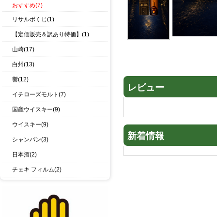
おすすめ(7)
リサルボくじ(1)
【定価販売＆訳あり特価】(1)
山崎(17)
白州(13)
響(12)
レビュー
イチローズモルト(7)
国産ウイスキー(9)
ウイスキー(9)
新着情報
シャンパン(3)
日本酒(2)
チェキ フィルム(2)